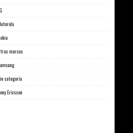
G
otorola
okia
tras marcas
Samsung
in categoría
ony Ericsson