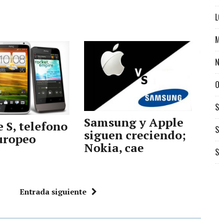
L
M
N
O
Samsung y Apple
 S, telefono
S
siguen creciendo;
europeo
Nokia, cae
S
Entrada siguiente